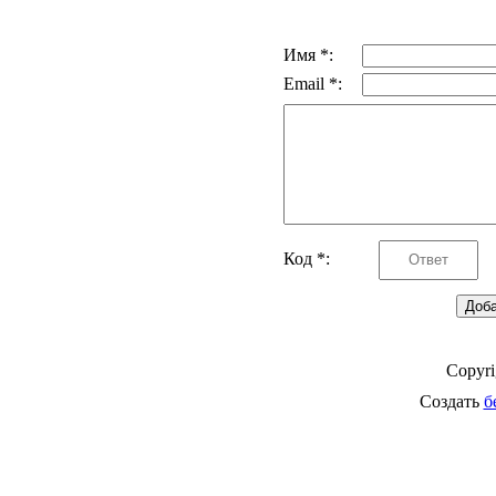
Имя *:
Email *:
Код *:
Copyr
Создать
б