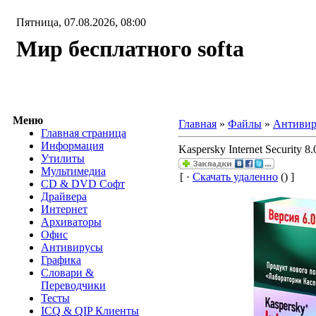
Пятница, 07.08.2026, 08:00
Мир бесплатного softa
Меню
Главная
»
Файлы
»
Антиви
Главная страница
Информация
Kaspersky Internet Security 8
Утилиты
Мультимедиа
[ ·
Скачать удаленно
() ]
CD & DVD Софт
Драйвера
Интернет
Архиваторы
Офис
Антивирусы
Графика
Словари &
Переводчики
Тесты
ICQ & QIP Клиенты