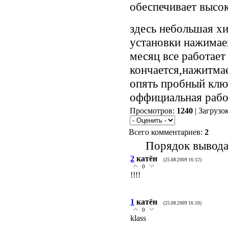
обеспечивает высо
здесь небольшая хи
установки нажима
месяц все работает
кончается,нажитма
опять пробный ключ
оффициальная рабо
Просмотров:
1240
| Загрузо
Всего комментариев:
2
Порядок вывода
2
катён
(25.08.2009 16:12)
0
!!!!
1
катён
(25.08.2009 16:10)
0
klass