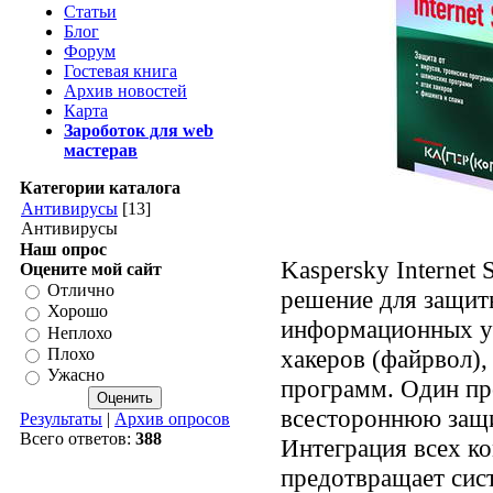
Статьи
Блог
Форум
Гостевая книга
Архив новостей
Карта
Зароботок для web
мастерав
Категории каталога
Антивирусы
[13]
Антивирусы
Наш опрос
Kaspersky Internet 
Оцените мой сайт
Отлично
решение для защит
Хорошо
информационных уг
Неплохо
хакеров (файрвол),
Плохо
Ужасно
программ. Один пр
всестороннюю защ
Результаты
|
Архив опросов
Всего ответов:
388
Интеграция всех к
предотвращает сис